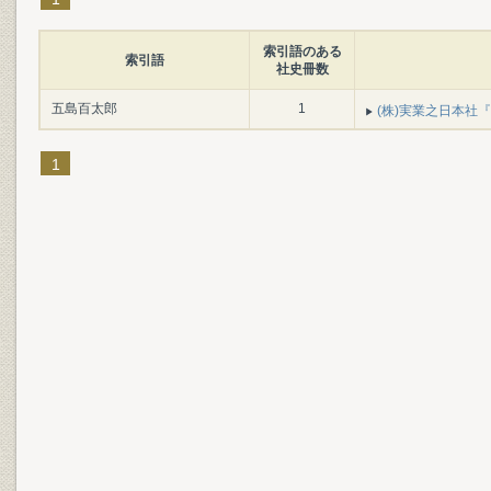
索引語のある
索引語
社史冊数
五島百太郎
1
(株)実業之日本社『
1