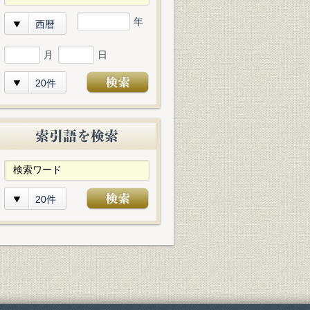
年
西暦
月
日
20件
20件