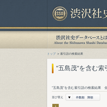
トップ
索引語の検索結果
"五島茂"を含む
"五島茂"を含む索引語の検索結果 全
並び替え
件数順 降順
1