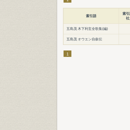
索引
索引語
社
五島茂 木下利玄全歌集(編)
五島茂 オウエン自叙伝
1