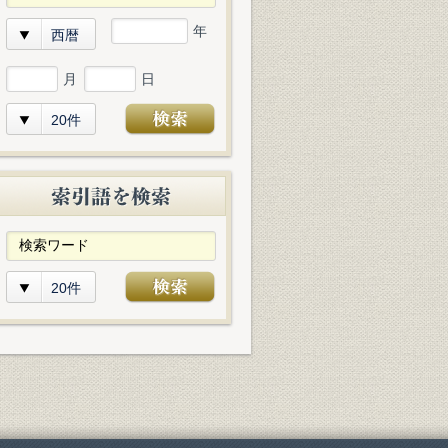
年
西暦
月
日
20件
20件