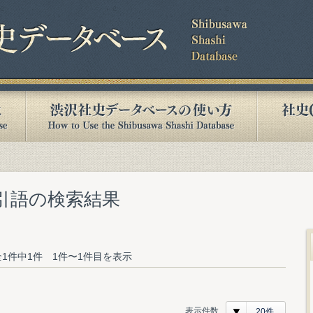
索引語の検索結果
1件中1件 1件〜1件目を表示
表示件数
20件