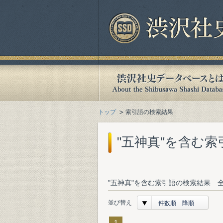
トップ
索引語の検索結果
"五神真"を含む
"五神真"を含む索引語の検索結果 全
並び替え
件数順 降順
1