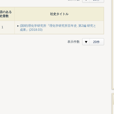
語のある
社史タイトル
史冊数
(国研)理化学研究所『理化学研究所百年史. 第2編 研究と
1
成果』(2018.03)
表示件数
20件