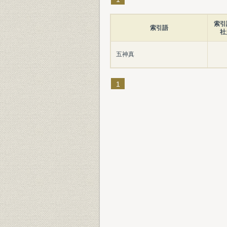
索引
索引語
社
五神真
1