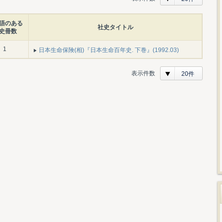
語のある
社史タイトル
史冊数
1
日本生命保険(相)『日本生命百年史. 下巻』(1992.03)
表示件数
20件