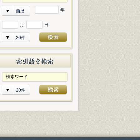
年
西暦
月
日
20件
20件