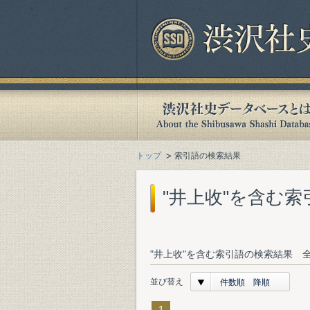
トップ
索引語の検索結果
"井上收"を含む
"井上收"を含む索引語の検索結果 全
並び替え
件数順 降順
1