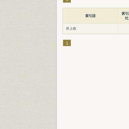
索引
索引語
社
井上收
1