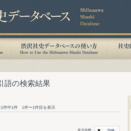
索引語の検索結果
1件中1件 1件〜1件目を表示
表示件数
20件