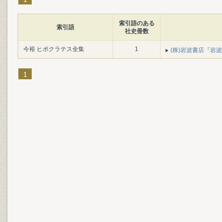
索引語のある
索引語
社史冊数
今裕 ヒポクラテス全集
1
(株)岩波書店『岩波書
1