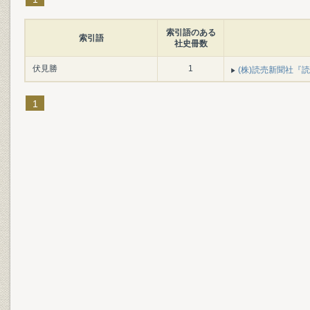
索引語のある
索引語
社史冊数
伏見勝
1
(株)読売新聞社『読
1