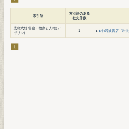
索引語のある
索引語
社史冊数
児島武雄 警察・検察と人権(デ
1
(株)岩波書店『岩波書
ヴリン)
1