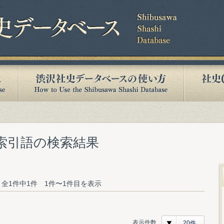
む索引語の検索結果
全1件中1件 1件〜1件目を表示
表示件数
20件