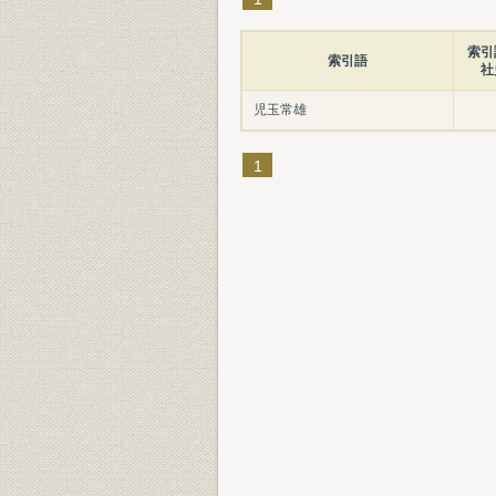
索引
索引語
社
児玉常雄
1