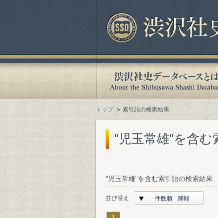
トップ
索引語の検索結果
"児玉常雄"を含
"児玉常雄"を含む索引語の検索結果 
並び替え
件数順 降順
1