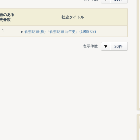
語のある
社史タイトル
史冊数
1
倉敷紡績(株)『倉敷紡績百年史』(1988.03)
表示件数
20件