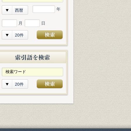
年
西暦
月
日
20件
20件