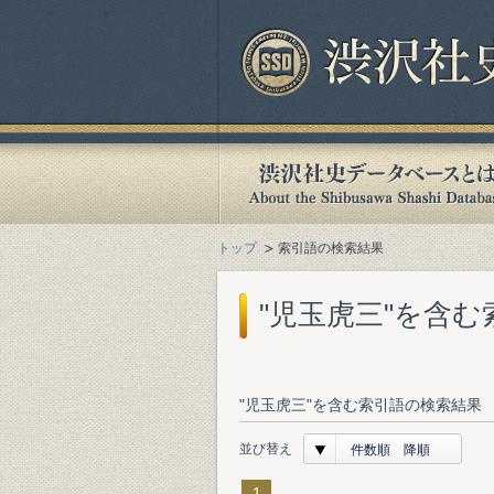
トップ
索引語の検索結果
"児玉虎三"を含
"児玉虎三"を含む索引語の検索結果 
並び替え
件数順 降順
1