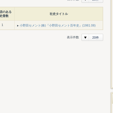
語のある
社史タイトル
史冊数
1
小野田セメント(株)『小野田セメント百年史』(1981.08)
表示件数
20件