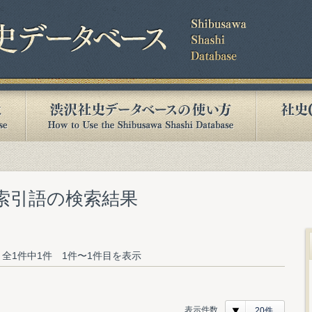
む索引語の検索結果
全1件中1件 1件〜1件目を表示
表示件数
20件