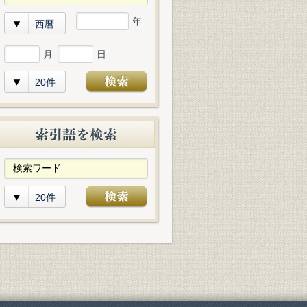
年
西暦
月
日
20件
20件