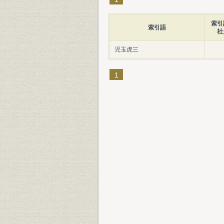
索引
索引語
社
児玉虎三
1