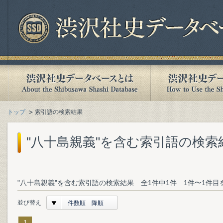
トップ
索引語の検索結果
"八十島親義"を含む索引語の検索
"八十島親義"を含む索引語の検索結果 全1件中1件 1件〜1件目
並び替え
件数順 降順
1