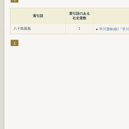
索引語のある
索引語
社史冊数
八十島親義
1
早川運輸(株)『早川
1