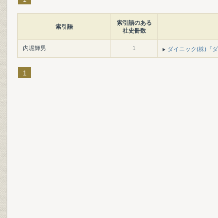
索引語のある
索引語
社史冊数
内堀輝男
1
ダイニック(株)『ダイ
1