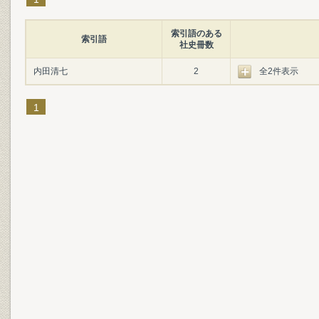
索引語のある
索引語
社史冊数
内田清七
2
全2件表示
1