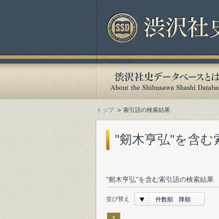
トップ
索引語の検索結果
"剱木亨弘"を含
"剱木亨弘"を含む索引語の検索結果 
並び替え
件数順 降順
1