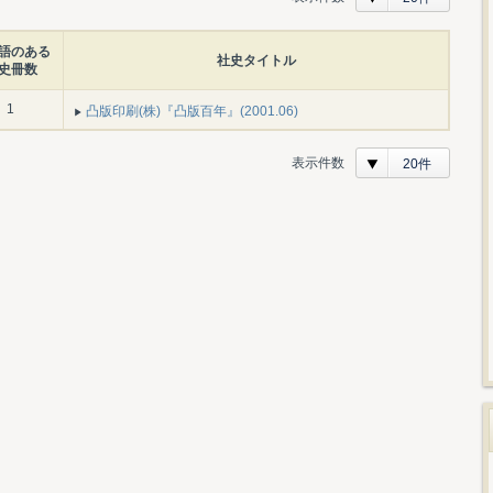
語のある
社史タイトル
史冊数
1
凸版印刷(株)『凸版百年』(2001.06)
表示件数
20件