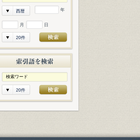
年
西暦
月
日
20件
20件