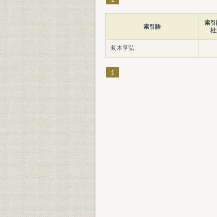
索引
索引語
社
剱木亨弘
1