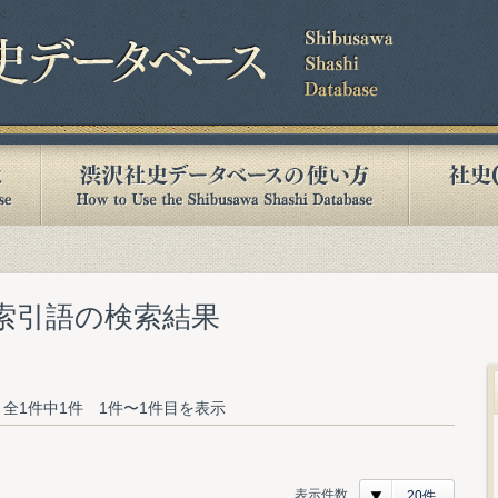
む索引語の検索結果
全1件中1件 1件〜1件目を表示
表示件数
20件