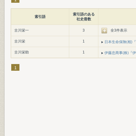
索引語のある
索引語
社史冊数
古川栄一
3
全3件表示
古川栄
1
日本生命保険(相)『日
古川栄助
1
伊藤忠商事(株)『伊藤
1