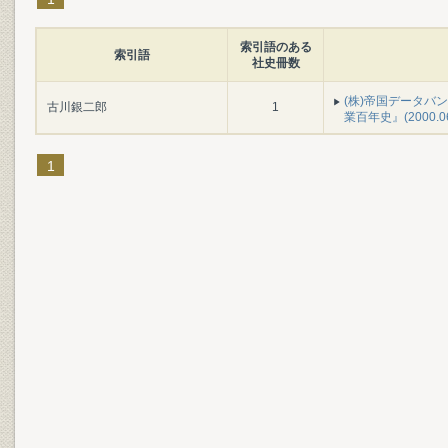
索引語のある
索引語
社史冊数
(株)帝国データバ
古川銀二郎
1
業百年史』(2000.0
1