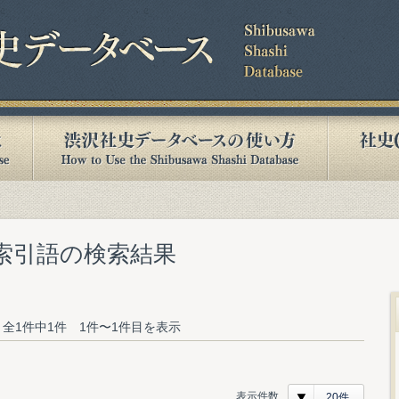
む索引語の検索結果
全1件中1件 1件〜1件目を表示
表示件数
20件