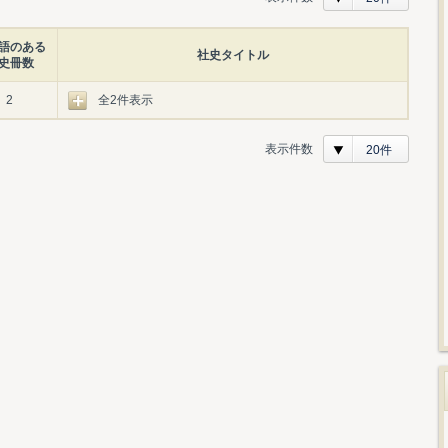
語のある
社史タイトル
史冊数
2
全2件表示
表示件数
20件