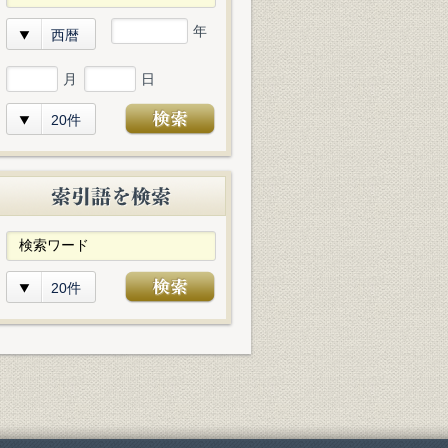
年
西暦
月
日
20件
20件