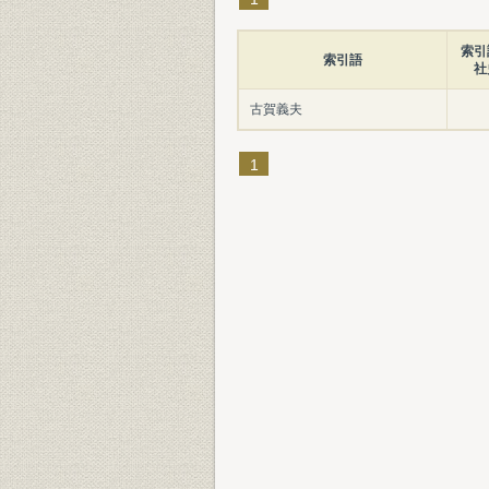
索引
索引語
社
古賀義夫
1