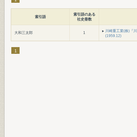
索引語のある
索引語
社史冊数
川崎重工業(株)『
大和三太郎
1
(1959.12)
1