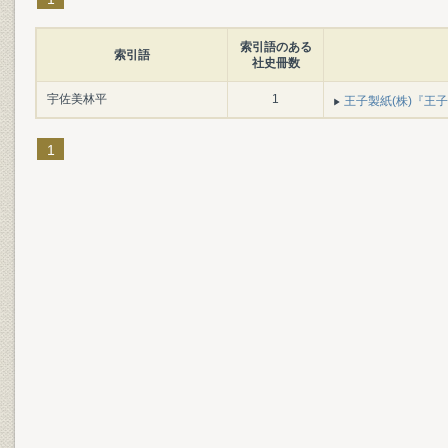
索引語のある
索引語
社史冊数
宇佐美林平
1
王子製紙(株)『王子製
1