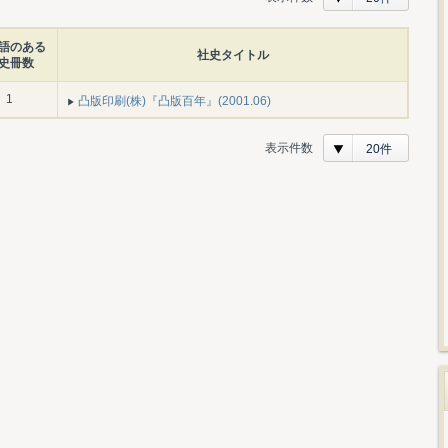
語のある
社史タイトル
史冊数
1
凸版印刷(株)『凸版百年』(2001.06)
表示件数
20件