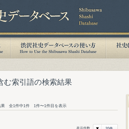
を含む索引語の検索結果
果 全1件中1件 1件〜1件目を表示
表示件数
20件