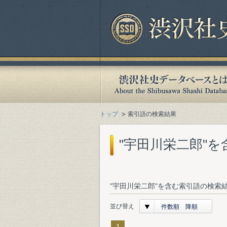
トップ
索引語の検索結果
"宇田川栄二郎"
"宇田川栄二郎"を含む索引語の検索結
並び替え
件数順 降順
1