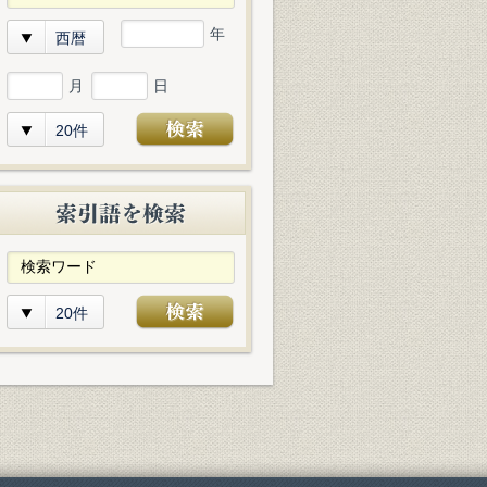
年
西暦
月
日
20件
20件