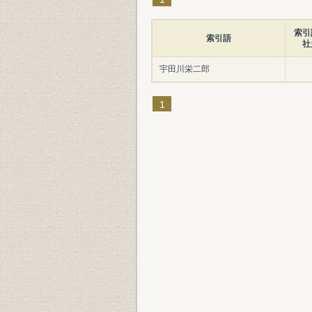
索引
索引語
社
宇田川栄二郎
1