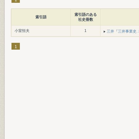
索引語のある
索引語
社史冊数
小室恒夫
1
三井『三井事業史. 本篇
1