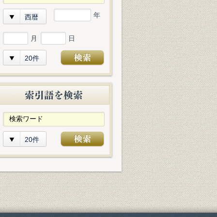
年
西暦
月
日
20件
20件