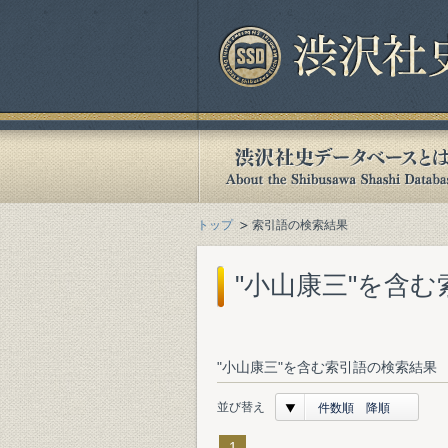
トップ
索引語の検索結果
"小山康三"を含
"小山康三"を含む索引語の検索結果 
並び替え
件数順 降順
1