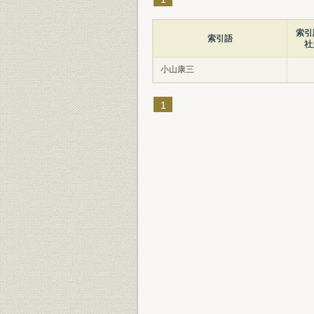
索引
索引語
社
小山康三
1