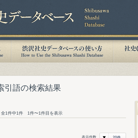
む索引語の検索結果
全1件中1件 1件〜1件目を表示
表示件数
20件