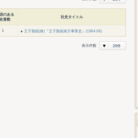
語のある
社史タイトル
史冊数
1
王子製紙(株)『王子製紙南方事業史』(1964.06)
表示件数
20件