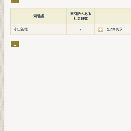
索引語のある
索引語
社史冊数
小山裕雄
2
全2件表示
1