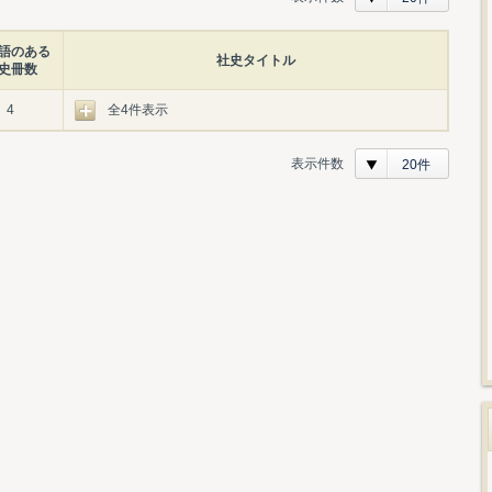
語のある
社史タイトル
史冊数
4
全4件表示
表示件数
20件