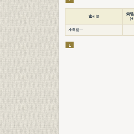
索引
索引語
社
小島精一
1