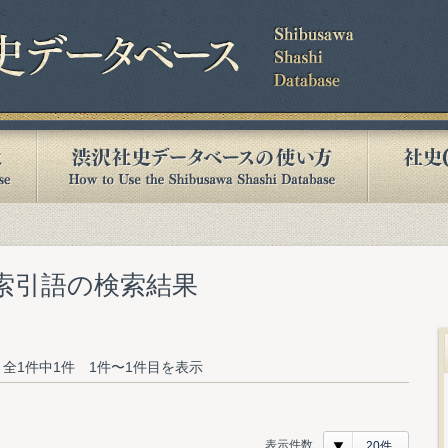
む索引語の検索結果
全1件中1件 1件〜1件目を表示
表示件数
20件