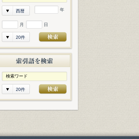
年
西暦
月
日
20件
20件