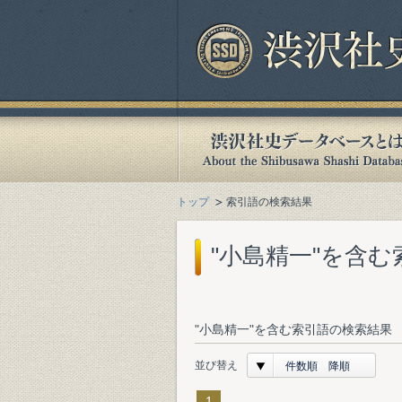
トップ
索引語の検索結果
"小島精一"を含
"小島精一"を含む索引語の検索結果 
並び替え
件数順 降順
1