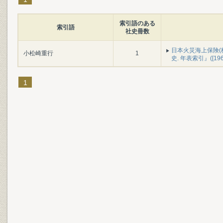
索引語のある
索引語
社史冊数
日本火災海上保険(
小松崎重行
1
史. 年表索引』([196
1