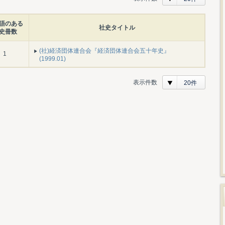
語のある
社史タイトル
史冊数
(社)経済団体連合会『経済団体連合会五十年史』
1
(1999.01)
表示件数
20件