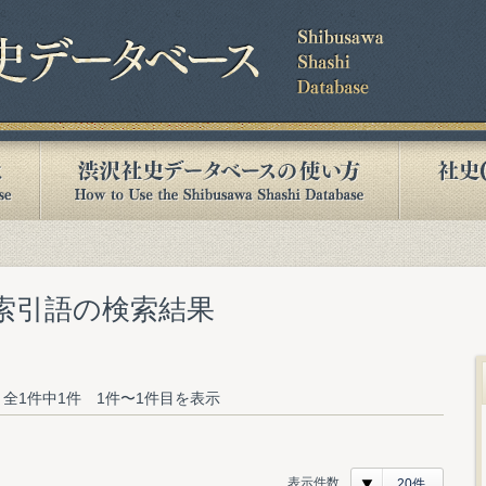
む索引語の検索結果
全1件中1件 1件〜1件目を表示
表示件数
20件