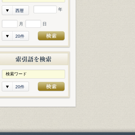
年
西暦
月
日
20件
20件