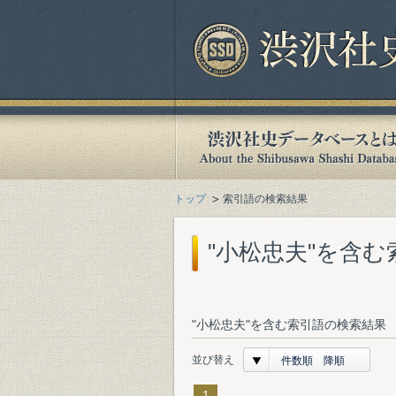
トップ
索引語の検索結果
"小松忠夫"を含
"小松忠夫"を含む索引語の検索結果 
並び替え
件数順 降順
1