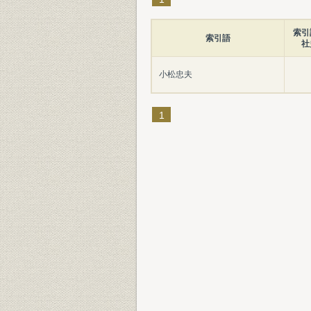
索引
索引語
社
小松忠夫
1