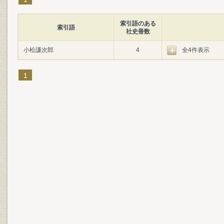
索引語のある
索引語
社史冊数
小松謙次郎
4
全4件表示
1