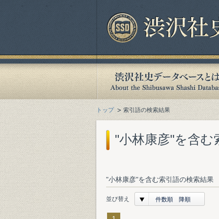
トップ
索引語の検索結果
"小林康彦"を含
"小林康彦"を含む索引語の検索結果 
並び替え
件数順 降順
1