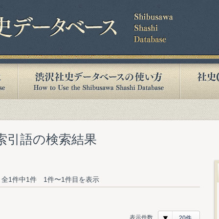
む索引語の検索結果
全1件中1件 1件〜1件目を表示
表示件数
20件