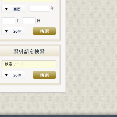
年
西暦
月
日
20件
20件