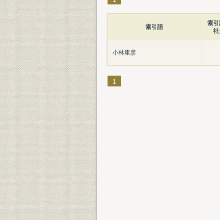
索引
索引語
社
小林康彦
1