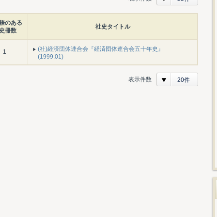
語のある
社史タイトル
史冊数
(社)経済団体連合会『経済団体連合会五十年史』
1
(1999.01)
表示件数
20件