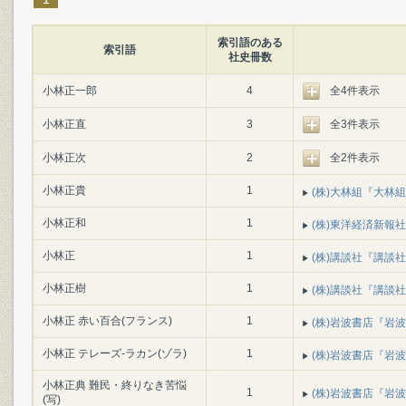
索引語のある
索引語
社史冊数
小林正一郎
4
全4件表示
小林正直
3
全3件表示
小林正次
2
全2件表示
小林正貴
1
(株)大林組『大林組百年史
小林正和
1
(株)東洋経済新報社
小林正
1
(株)講談社『講談社の80
小林正樹
1
(株)講談社『講談社の80
小林正 赤い百合(フランス)
1
(株)岩波書店『岩波書
小林正 テレーズ‐ラカン(ゾラ)
1
(株)岩波書店『岩波書
小林正典 難民・終りなき苦悩
1
(株)岩波書店『岩波書
(写)