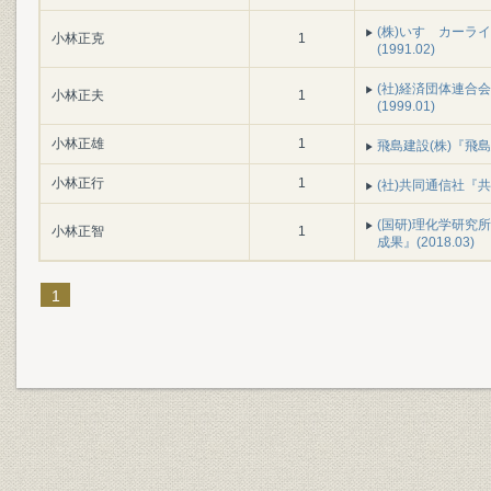
(株)いすゞカーラ
小林正克
1
(1991.02)
(社)経済団体連合
小林正夫
1
(1999.01)
小林正雄
1
飛島建設(株)『飛島建
小林正行
1
(社)共同通信社『共同
(国研)理化学研究所
小林正智
1
成果』(2018.03)
1