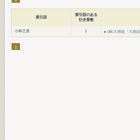
索引語のある
索引語
社史冊数
小林正貴
1
(株)大林組『大林組百年史
1