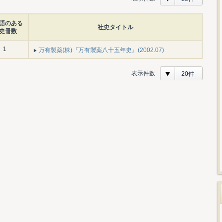
語のある
社史タイトル
史冊数
1
万有製薬(株)『万有製薬八十五年史』(2002.07)
表示件数
20件