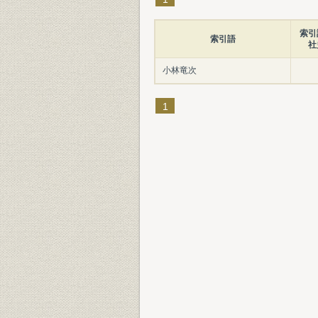
索引
索引語
社
小林竜次
1