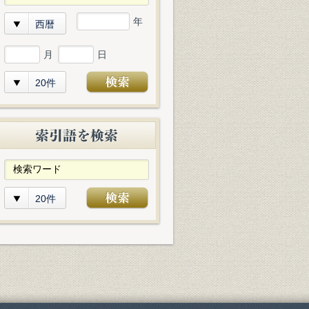
年
西暦
月
日
20件
20件