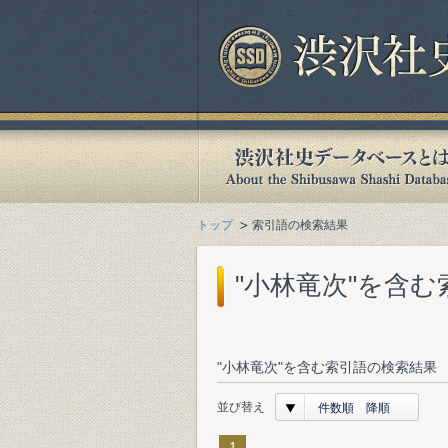
トップ
索引語の検索結果
"小林竜次"を含
"小林竜次"を含む索引語の検索結果 
並び替え
件数順 降順
1