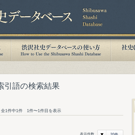
む索引語の検索結果
全1件中1件 1件〜1件目を表示
表示件数
20件