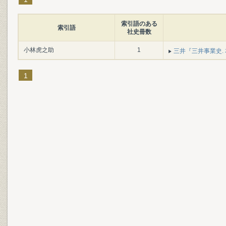
索引語のある
索引語
社史冊数
小林虎之助
1
三井『三井事業史. 本篇
1