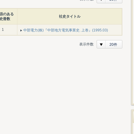
語のある
社史タイトル
史冊数
1
中部電力(株)『中部地方電気事業史. 上巻』(1995.03)
表示件数
20件