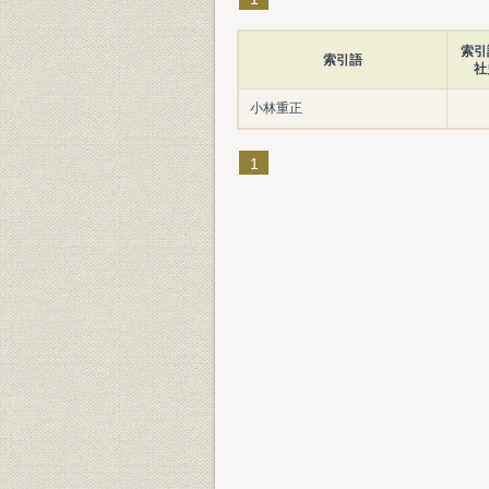
索引
索引語
社
小林重正
1