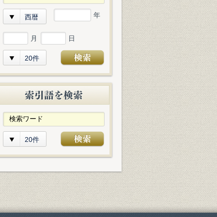
年
西暦
月
日
20件
20件