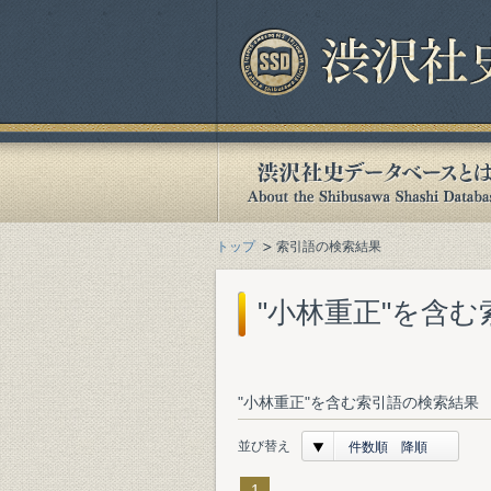
トップ
索引語の検索結果
"小林重正"を含
"小林重正"を含む索引語の検索結果 
並び替え
件数順 降順
1