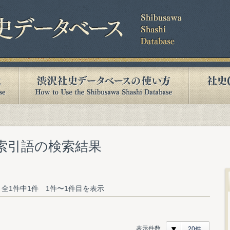
む索引語の検索結果
全1件中1件 1件〜1件目を表示
表示件数
20件