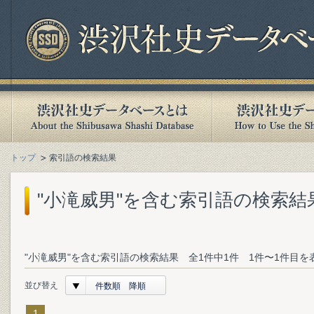
トップ
索引語の検索結果
"小滝威男"を含む索引語の検索結
"小滝威男"を含む索引語の検索結果 全1件中1件 1件〜1件目を
並び替え
件数順 降順
1