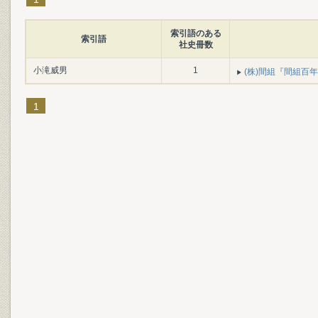
索引語のある
索引語
社史冊数
小滝威男
1
(株)間組『間組百年史. 
1