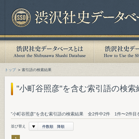
トップ
索引語の検索結果
"小町谷照彦"を含む索引語の検索
"小町谷照彦"を含む索引語の検索結果 全2件中2件 1件〜2件目
並び替え
件数順 降順
1