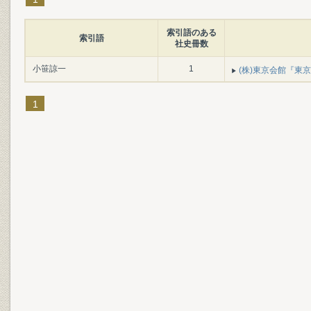
索引語のある
索引語
社史冊数
小笹諒一
1
(株)東京会館『東京会
1