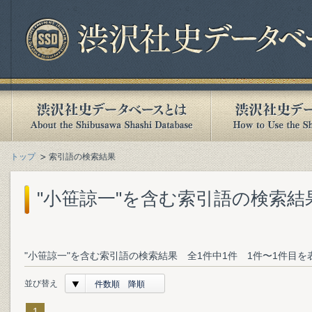
トップ
索引語の検索結果
"小笹諒一"を含む索引語の検索結
"小笹諒一"を含む索引語の検索結果 全1件中1件 1件〜1件目を
並び替え
件数順 降順
1