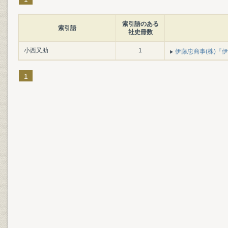
索引語のある
索引語
社史冊数
小西又助
1
伊藤忠商事(株)『伊藤
1