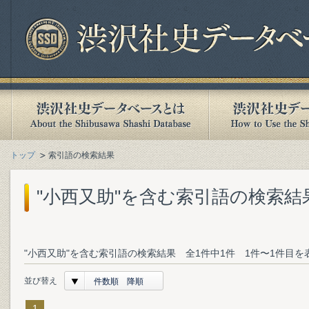
トップ
索引語の検索結果
"小西又助"を含む索引語の検索結
"小西又助"を含む索引語の検索結果 全1件中1件 1件〜1件目を
並び替え
件数順 降順
1