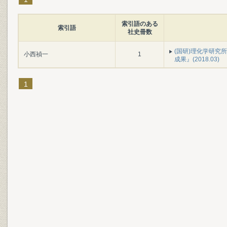
索引語のある
索引語
社史冊数
(国研)理化学研究所
小西禎一
1
成果』(2018.03)
1