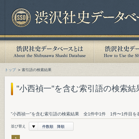
トップ
索引語の検索結果
"小西禎一"を含む索引語の検索結
"小西禎一"を含む索引語の検索結果 全1件中1件 1件〜1件目を
並び替え
件数順 降順
1