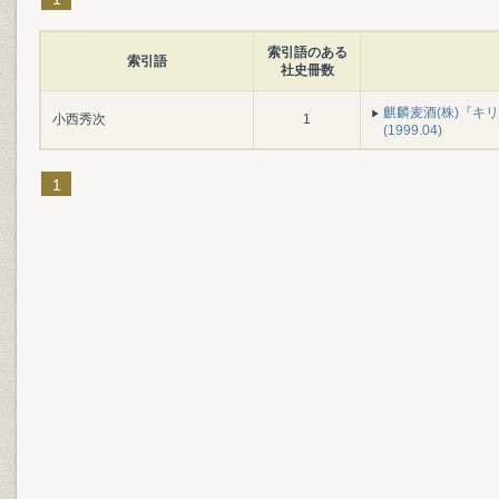
索引語のある
索引語
社史冊数
麒麟麦酒(株)『キ
小西秀次
1
(1999.04)
1