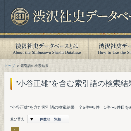
トップ
索引語の検索結果
"小谷正雄"を含む索引語の検索結
"小谷正雄"を含む索引語の検索結果 全5件中5件 1件〜5件目を
並び替え
件数順 降順
1