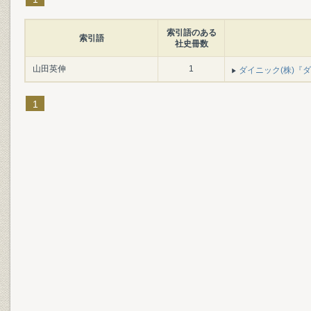
索引語のある
索引語
社史冊数
山田英伸
1
ダイニック(株)『ダ
1