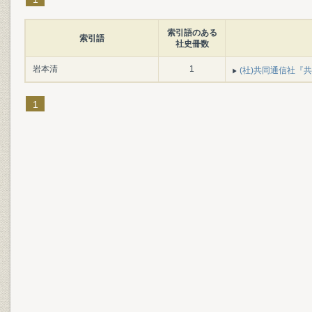
索引語のある
索引語
社史冊数
岩本清
1
(社)共同通信社『共同
1