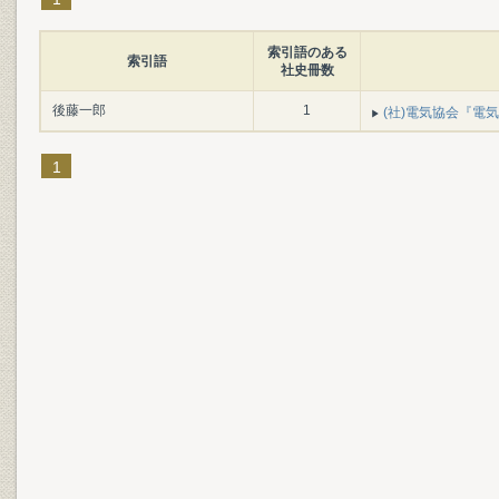
索引語のある
索引語
社史冊数
後藤一郎
1
(社)電気協会『電気協
1