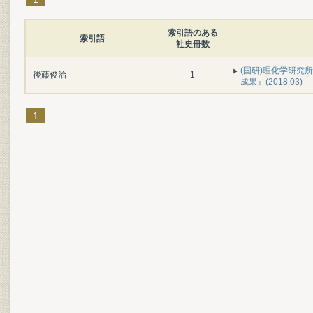
索引語のある
索引語
社史冊数
(国研)理化学研究所
後藤俊治
1
成果』(2018.03)
1