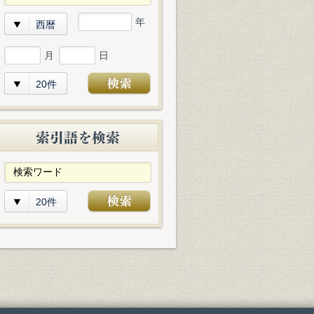
年
西暦
月
日
20件
20件