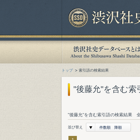
トップ
索引語の検索結果
"後藤允"を含む
"後藤允"を含む索引語の検索結果 全
並び替え
件数順 降順
1