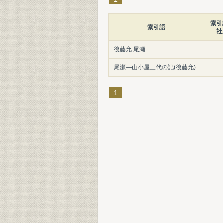
索引
索引語
社
後藤允 尾瀬
尾瀬―山小屋三代の記(後藤允)
1