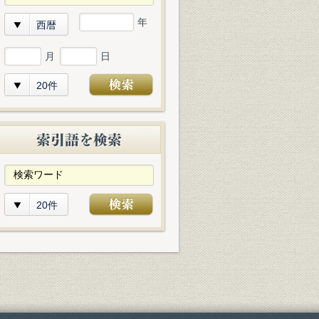
年
西暦
月
日
20件
20件