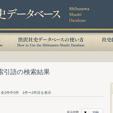
む索引語の検索結果
全2件中2件 1件〜2件目を表示
表示件数
20件