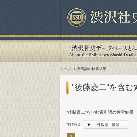
トップ
索引語の検索結果
"後藤慶二"を含
"後藤慶二"を含む索引語の検索結果 
並び替え
件数順 降順
1