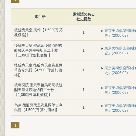
索引語のある
索引語
社史冊数
後醍醐天皇 宸翰【1,590[円:落
東京美術倶楽部(株
1
札価格]】
史』(2006.02)
後醍醐天皇 聖武帝後鳥羽院後
東京美術倶楽部(株
醍醐天皇外宸翰切百二十枚
1
史』(2006.02)
【1,390[円:落札価格]】
後醍醐天皇 後醍醐天皇為兼両
東京美術倶楽部(株
筆古今集冊【4,500[円:落札価
1
史』(2006.02)
格]】
後鳥羽院 聖武帝後烏羽院後醍
東京美術倶楽部(株
醐天皇外宸翰切百二十枚
1
史』(2006.02)
【1,390[円:落札価格]】
為兼 後醍醐天皇為兼両筆古今
東京美術倶楽部(株
1
集冊【4,500[円:落札価格]】
史』(2006.02)
1