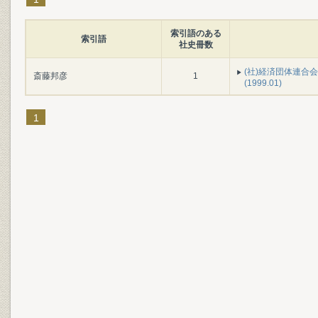
索引語のある
索引語
社史冊数
(社)経済団体連合
斎藤邦彦
1
(1999.01)
1