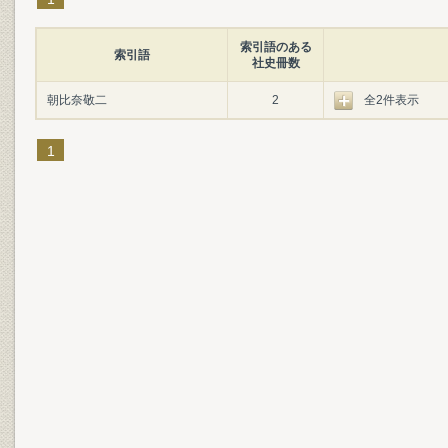
索引語のある
索引語
社史冊数
朝比奈敬二
2
全2件表示
1