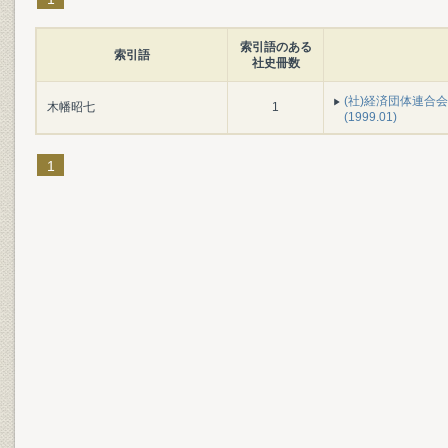
索引語のある
索引語
社史冊数
(社)経済団体連合
木幡昭七
1
(1999.01)
1