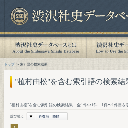
トップ
索引語の検索結果
"植村由松"を含む索引語の検索結
"植村由松"を含む索引語の検索結果 全1件中1件 1件〜1件目を
並び替え
件数順 降順
1