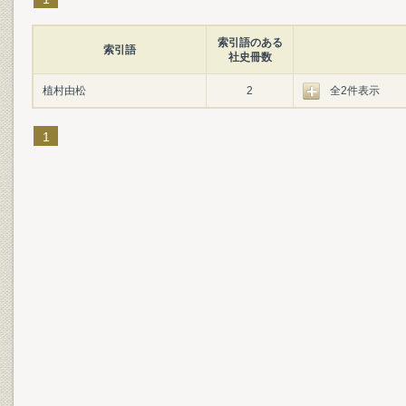
索引語のある
索引語
社史冊数
植村由松
2
全2件表示
1